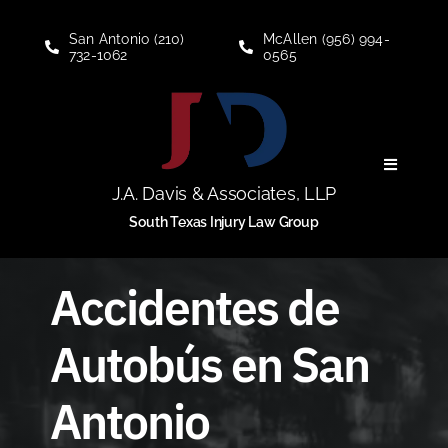
Skip
to
San Antonio (210)
McAllen (956) 994-
732-1062
0565
content
Toggle
Navigati
J.A. Davis & Associates, LLP
Seguro Social
South Texas Injury Law Group
Lesion Laboral
Accidentes de
Autobús en San
Lesion personal
Antonio
Quienes somos