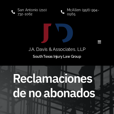
Skip
to
San Antonio (210)
McAllen (956) 994-
732-1062
0565
content
Toggle
Navigati
J.A. Davis & Associates, LLP
Seguro Social
South Texas Injury Law Group
Lesion Laboral
Reclamaciones
de no abonados
Lesion personal
Quienes somos